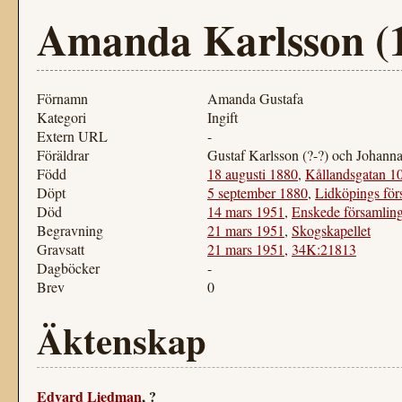
Amanda Karlsson (
Förnamn
Amanda Gustafa
Kategori
Ingift
Extern URL
-
Föräldrar
Gustaf Karlsson (?-?) och Johanna 
Född
18 augusti 1880
,
Kållandsgatan 1
Döpt
5 september 1880
,
Lidköpings för
Död
14 mars 1951
,
Enskede församlin
Begravning
21 mars 1951
,
Skogskapellet
Gravsatt
21 mars 1951
,
34K:21813
Dagböcker
-
Brev
0
Äktenskap
Edvard Liedman
, ?