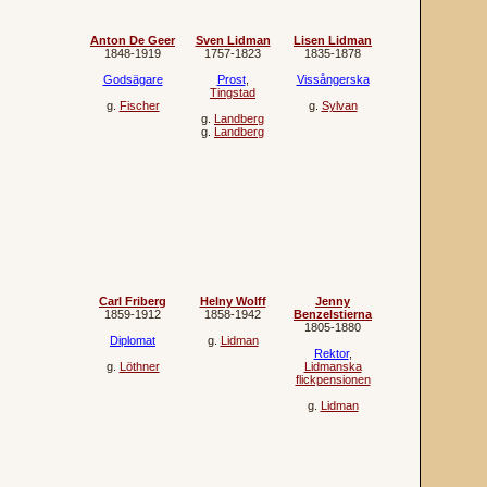
Anton De Geer
Sven Lidman
Lisen Lidman
1848‐1919
1757‐1823
1835‐1878
Godsägare
Prost
,
Vissångerska
Tingstad
g.
Fischer
g.
Sylvan
g.
Landberg
g.
Landberg
Carl Friberg
Helny Wolff
Jenny
1859‐1912
1858‐1942
Benzelstierna
1805‐1880
Diplomat
g.
Lidman
Rektor
,
g.
Löthner
Lidmanska
flickpensionen
g.
Lidman