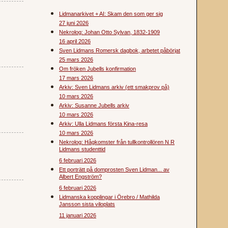
Lidmanarkivet + AI: Skam den som ger sig
27 juni 2026
Nekrolog: Johan Otto Sylvan, 1832-1909
16 april 2026
Sven Lidmans Romersk dagbok, arbetet påbörjat
25 mars 2026
Om fröken Jubells konfirmation
17 mars 2026
Arkiv: Sven Lidmans arkiv (ett smakprov på)
10 mars 2026
Arkiv: Susanne Jubells arkiv
10 mars 2026
Arkiv: Ulla Lidmans första Kina-resa
10 mars 2026
Nekrolog: Hågkomster från tullkontrollören N R
Lidmans studenttid
6 februari 2026
Ett porträtt på domprosten Sven Lidman... av
Albert Engström?
6 februari 2026
Lidmanska kopplingar i Örebro / Mathilda
Jansson sista viloplats
11 januari 2026