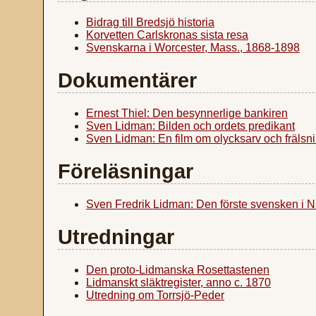
Bidrag till Bredsjö historia
Korvetten Carlskronas sista resa
Svenskarna i Worcester, Mass., 1868-1898
Dokumentärer
Ernest Thiel: Den besynnerlige bankiren
Sven Lidman: Bilden och ordets predikant
Sven Lidman: En film om olycksarv och frälsn
Föreläsningar
Sven Fredrik Lidman: Den förste svensken i 
Utredningar
Den proto-Lidmanska Rosettastenen
Lidmanskt släktregister, anno c. 1870
Utredning om Torrsjö-Peder