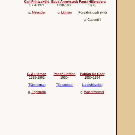
Carl Printzsköld
Ebba Annerstedt
Pansi Hillersberg
1884‐1971
1798‐1868
1968‐
g.
Melander
g.
Lidman
Försäljningsdirektör
g.
Casentini
G-A Lidman
Peder Lidman
Fabian De Geer
1895‐1962
1980‐
1850‐1934
Tjänsteman
Tjänsteman
Landshövding
g.
Engström
g.
Wachtmeister