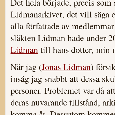
Det hela började, precis som 
Lidmanarkivet, det vill säga 
alla författade av medlemmar 
släkten Lidman hade under 2
Lidman
till hans dotter, min
När jag (
Jonas Lidman
) försi
insåg jag snabbt att dessa skul
personer. Problemet var då at
deras nuvarande tillstånd, ar
komma åt. Dessutom kommer de