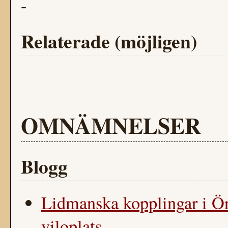
-
Relaterade (möjligen)
OMNÄMNELSER
Blogg
Lidmanska kopplingar i Ör
viloplats