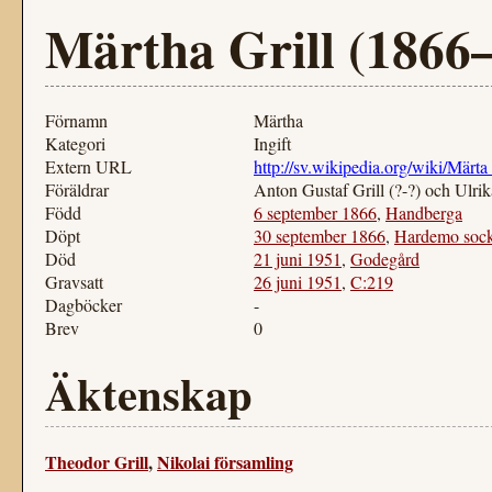
Märtha Grill (1866
Förnamn
Märtha
Kategori
Ingift
Extern URL
http://sv.wikipedia.org/wiki/Märta
Föräldrar
Anton Gustaf Grill (?-?) och Ulrika
Född
6 september 1866
,
Handberga
Döpt
30 september 1866
,
Hardemo soc
Död
21 juni 1951
,
Godegård
Gravsatt
26 juni 1951
,
C:219
Dagböcker
-
Brev
0
Äktenskap
Theodor Grill
,
Nikolai församling