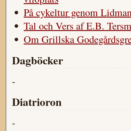
På cykeltur genom Lidman
Tal och Vers af E.B. Ters
Om Grillska Godegårdsgr
Dagböcker
-
Diatrioron
-