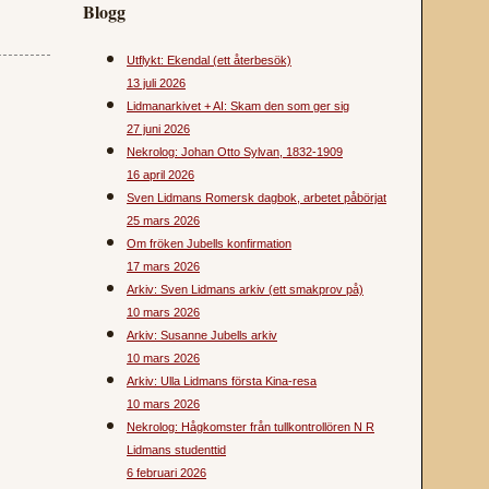
Blogg
Utflykt: Ekendal (ett återbesök)
13 juli 2026
Lidmanarkivet + AI: Skam den som ger sig
27 juni 2026
Nekrolog: Johan Otto Sylvan, 1832-1909
16 april 2026
Sven Lidmans Romersk dagbok, arbetet påbörjat
25 mars 2026
Om fröken Jubells konfirmation
17 mars 2026
Arkiv: Sven Lidmans arkiv (ett smakprov på)
10 mars 2026
Arkiv: Susanne Jubells arkiv
10 mars 2026
Arkiv: Ulla Lidmans första Kina-resa
10 mars 2026
Nekrolog: Hågkomster från tullkontrollören N R
Lidmans studenttid
6 februari 2026