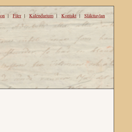
ron
|
Filer
|
Kalendarium
|
Kontakt
|
Släkttavlan