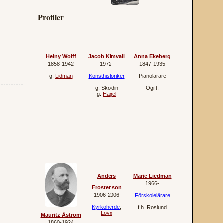
Profiler
Helny Wolff
Jacob Kimvall
Anna Ekeberg
1858‐1942
1972‐
1847‐1935
g.
Lidman
Konsthistoriker
Pianolärare
g.
Sköldin
Ogift.
g.
Hagel
Anders
Marie Liedman
1966‐
Frostenson
1906‐2006
Förskolelärare
Kyrkoherde
,
f.h.
Roslund
Lovö
Mauritz Åström
1860‐1924