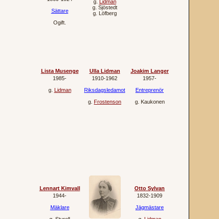
g.
Lidman
g.
Sjöstedt
Sättare
g.
Löfberg
Ogift.
Lista Musenge
Ulla Lidman
Joakim Langer
1985‐
1910‐1962
1957‐
g.
Lidman
Riksdagsledamot
Entreprenör
g.
Frostenson
g.
Kaukonen
Lennart Kimvall
Otto Sylvan
1944‐
1832‐1909
Mäklare
Jägmästare