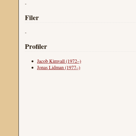
-
Filer
-
Profiler
Jacob Kimvall (1972–)
Jonas Lidman (1977–)