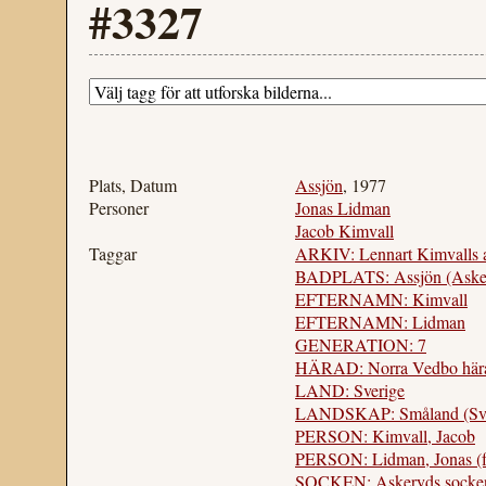
#3327
Plats, Datum
Assjön
, 1977
Personer
Jonas Lidman
Jacob Kimvall
Taggar
ARKIV: Lennart Kimvalls 
BADPLATS: Assjön (Asker
EFTERNAMN: Kimvall
EFTERNAMN: Lidman
GENERATION: 7
HÄRAD: Norra Vedbo hära
LAND: Sverige
LANDSKAP: Småland (Sve
PERSON: Kimvall, Jacob
PERSON: Lidman, Jonas (f
SOCKEN: Askeryds socken