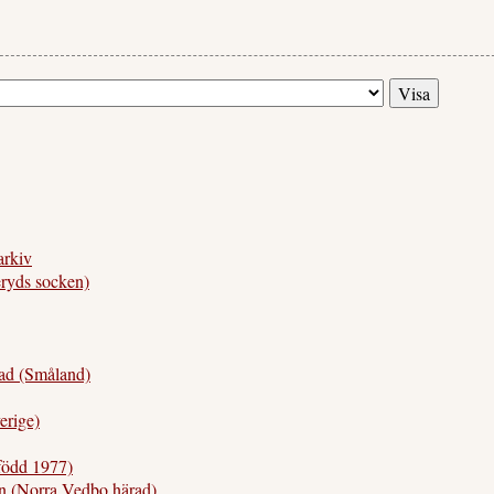
arkiv
yds socken)
d (Småland)
rige)
ödd 1977)
 (Norra Vedbo härad)