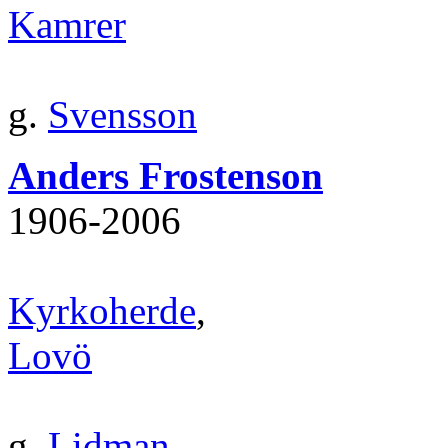
Kamrer
g.
Svensson
Anders Frostenson
1906‐2006
Kyrkoherde
,
Lovö
g.
Lidman