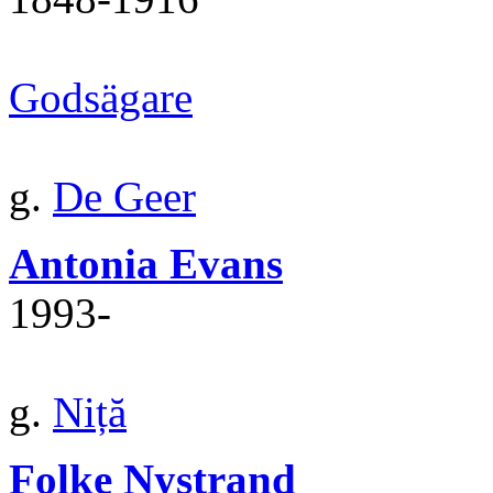
Godsägare
g.
De Geer
Antonia Evans
1993‐
g.
Niță
Folke Nystrand