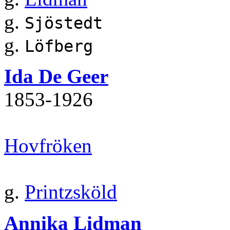
g.
Sjöstedt
g.
Löfberg
Ida De Geer
1853‐1926
Hovfröken
g.
Printzsköld
Annika Lidman