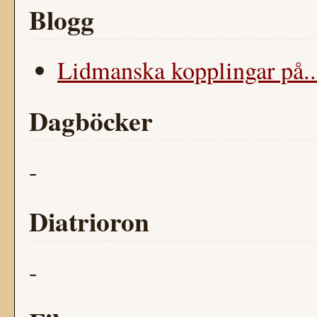
Blogg
Lidmanska kopplingar på..
Dagböcker
-
Diatrioron
-