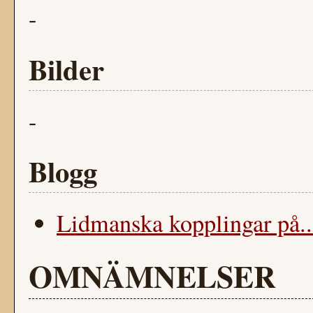
-
Bilder
-
Blogg
Lidmanska kopplingar på..
OMNÄMNELSER