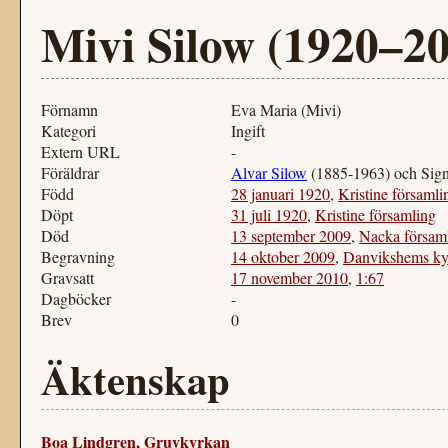
Mivi Silow (1920–2
Förnamn
Eva Maria (Mivi)
Kategori
Ingift
Extern URL
-
Föräldrar
Alvar Silow
(1885-1963) och Sig
Född
28 januari 1920
,
Kristine församli
Döpt
31 juli 1920
,
Kristine församling
Död
13 september 2009
,
Nacka försam
Begravning
14 oktober 2009
,
Danvikshems ky
Gravsatt
17 november 2010
,
1:67
Dagböcker
-
Brev
0
Äktenskap
Boa Lindgren
,
Gruvkyrkan