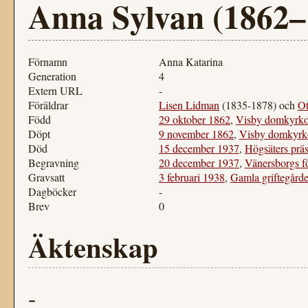
Anna Sylvan (1862–
Förnamn
Anna Katarina
Generation
4
Extern URL
-
Föräldrar
Lisen Lidman
(1835-1878) och
Ot
Född
29 oktober 1862
,
Visby domkyrko
Döpt
9 november 1862
,
Visby domkyrk
Död
15 december 1937
,
Högsäters prä
Begravning
20 december 1937
,
Vänersborgs f
Gravsatt
3 februari 1938
,
Gamla griftegård
Dagböcker
-
Brev
0
Äktenskap
-