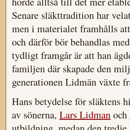
hörde alltså till det mer etab
Senare släkttradition har vel
men i materialet framhålls att
och därför bör behandlas med
tydligt framgår är att han äg
familjen där skapade den milj
generationen Lidmän växte f
Hans betydelse för släktens his
av sönerna,
Lars Lidman
och
utbildning, medan den tredje