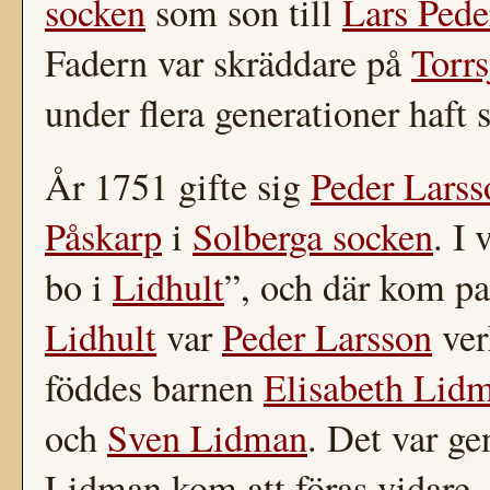
socken
som son till
Lars Pede
Fadern var skräddare på
Torr
under flera generationer haft 
År 1751 gifte sig
Peder Larss
Påskarp
i
Solberga socken
. I
bo i
Lidhult
”, och där kom par
Lidhult
var
Peder Larsson
ver
föddes barnen
Elisabeth Lid
och
Sven Lidman
. Det var g
Lidman kom att föras vidare, 