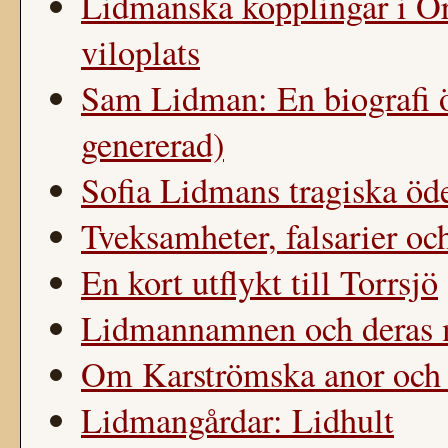
Lidmanska kopplingar i Ör
viloplats
Sam Lidman: En biografi ö
genererad)
Sofia Lidmans tragiska öde
Tveksamheter, falsarier oc
En kort utflykt till Torrsjö
Lidmannamnen och deras m
Om Karströmska anor och (p
Lidmangårdar: Lidhult