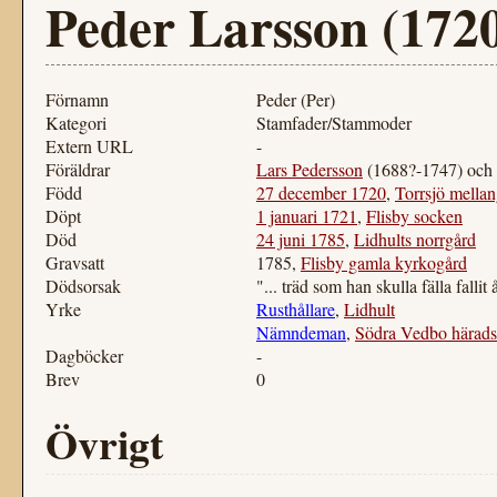
Peder Larsson (172
Förnamn
Peder (Per)
Kategori
Stamfader/Stammoder
Extern URL
-
Föräldrar
Lars Pedersson
(1688?-1747) och
Född
27 december 1720
,
Torrsjö mella
Döpt
1 januari 1721
,
Flisby socken
Död
24 juni 1785
,
Lidhults norrgård
Gravsatt
1785,
Flisby gamla kyrkogård
Dödsorsak
"... träd som han skulla fälla fallit
Yrke
Rusthållare
,
Lidhult
Nämndeman
,
Södra Vedbo häradsr
Dagböcker
-
Brev
0
Övrigt