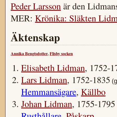
Peder Larsson
är den Lidmans
MER:
Krönika: Släkten Lidm
Äktenskap
Annika Bengtsdotter
,
Flisby socken
Elisabeth Lidman
, 1752-1
Lars Lidman
, 1752-1835
(g
Hemmansägare
,
Källbo
Johan Lidman
, 1755-1795
Rusthållare
,
Påskarp