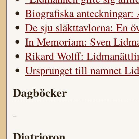
Biografiska anteckningar:
De sju släkttavlorna: En öv
In Memoriam: Sven Lidma
Rikard Wolff: Lidmanättli
Ursprunget till namnet L
Dagböcker
-
Diatrioron