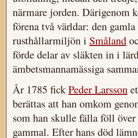
närmare jorden. Därigenom
förena två världar: den gaml
rusthållarmiljön i
Småland
oc
förde delar av släkten in i lär
ämbetsmannamässiga samma
År 1785 fick
Peder Larsson
et
berättas att han omkom genom
som han skulle fälla föll öve
gammal. Efter hans död läm