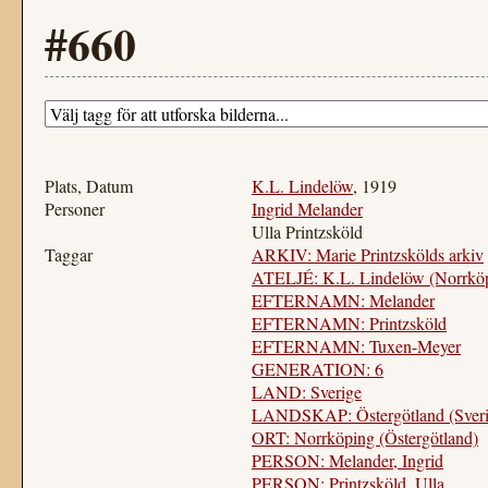
#660
Plats, Datum
K.L. Lindelöw
, 1919
Personer
Ingrid Melander
Ulla Printzsköld
Taggar
ARKIV: Marie Printzskölds arkiv
ATELJÉ: K.L. Lindelöw (Norrkö
EFTERNAMN: Melander
EFTERNAMN: Printzsköld
EFTERNAMN: Tuxen-Meyer
GENERATION: 6
LAND: Sverige
LANDSKAP: Östergötland (Sveri
ORT: Norrköping (Östergötland)
PERSON: Melander, Ingrid
PERSON: Printzsköld, Ulla