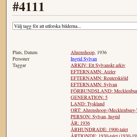
#4111
Plats, Datum
Ahrenshoop
, 1936
Personer
Ingrid Sylvan
Taggar
ARKIV: Ett Sylvanskt arkiv
EFTERNAMN: Atzler
EFTERNAMN: Reuterskiöld
EFTERNAMN: Sylvan
FÖRBUNDSLAND: Mecklenburg-
GENERATION: 5
LAND: Tyskland
ORT: Ahrenshoop (Mecklenburg
PERSON: Sylvan, Ingrid
ÅR: 1936
ÅRHUNDRADE: 1900-talet
ÅRTIONDE: 1930-talet (1930-19