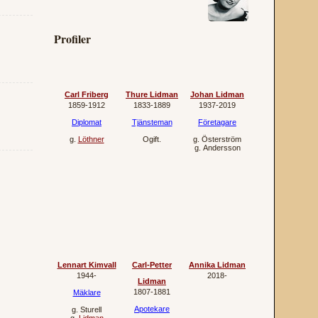
Profiler
Carl Friberg
Thure Lidman
Johan Lidman
1859‐1912
1833‐1889
1937‐2019
Diplomat
Tjänsteman
Företagare
g.
Löthner
Ogift.
g.
Österström
g.
Andersson
Lennart Kimvall
Carl-Petter
Annika Lidman
1944‐
2018‐
Lidman
1807‐1881
Mäklare
Apotekare
g.
Sturell