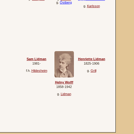
g.
Östberg
g.
Karlsson
Sam Lidman
Henriette Lidman
1981‐
1825‐1906
f.h.
Hildesheim
g.
Grill
Helny Wolff
1858‐1942
g.
Lidman