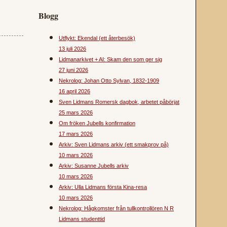
Blogg
Utflykt: Ekendal (ett återbesök)
13 juli 2026
Lidmanarkivet + AI: Skam den som ger sig
27 juni 2026
Nekrolog: Johan Otto Sylvan, 1832-1909
16 april 2026
Sven Lidmans Romersk dagbok, arbetet påbörjat
25 mars 2026
Om fröken Jubells konfirmation
17 mars 2026
Arkiv: Sven Lidmans arkiv (ett smakprov på)
10 mars 2026
Arkiv: Susanne Jubells arkiv
10 mars 2026
Arkiv: Ulla Lidmans första Kina-resa
10 mars 2026
Nekrolog: Hågkomster från tullkontrollören N R
Lidmans studenttid