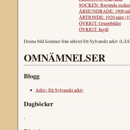
SOCKEN: Ragunda socken 
ÅRHUNDRADE: 1900-tal
ÅRTIONDE: 1920-talet (1
ÖVRIGT: Gruppbilder
ÖVRIGT: Ingift
Denna bild kommer från arkivet Ett Sylvanskt arkiv (L
OMNÄMNELSER
Blogg
Arkiv: Ett Sylvanskt arkiv
Dagböcker
-