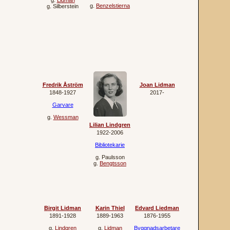
g.
Lidman
g.
Benzelstierna
g.
Silberstein
Fredrik Åström
Joan Lidman
1848‐1927
2017‐
Garvare
g.
Wessman
Lilian Lindgren
1922‐2006
Bibliotekarie
g.
Paulsson
g.
Bengtsson
Birgit Lidman
Karin Thiel
Edvard Liedman
1891‐1928
1889‐1963
1876‐1955
g.
Lindgren
g.
Lidman
Byggnadsarbetare