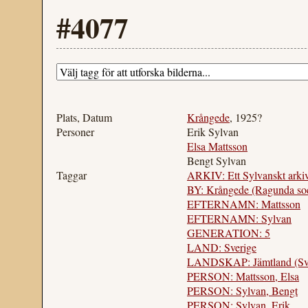
#4077
Plats, Datum
Krångede
, 1925?
Personer
Erik Sylvan
Elsa Mattsson
Bengt Sylvan
Taggar
ARKIV: Ett Sylvanskt arki
BY: Krångede (Ragunda so
EFTERNAMN: Mattsson
EFTERNAMN: Sylvan
GENERATION: 5
LAND: Sverige
LANDSKAP: Jämtland (Sve
PERSON: Mattsson, Elsa
PERSON: Sylvan, Bengt
PERSON: Sylvan, Erik