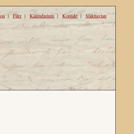
ron
|
Filer
|
Kalendarium
|
Kontakt
|
Släkttavlan