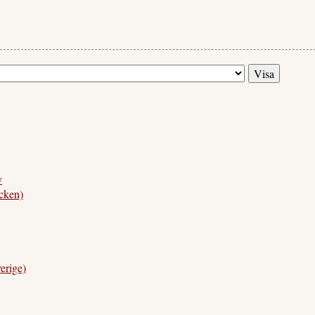
v
cken)
rige)