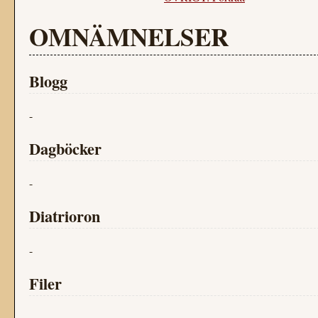
OMNÄMNELSER
Blogg
-
Dagböcker
-
Diatrioron
-
Filer
-