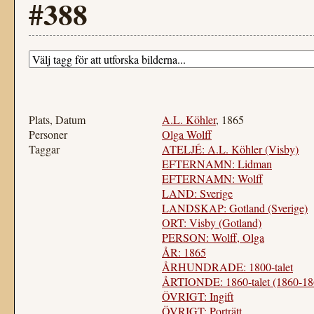
#388
Plats, Datum
A.L. Köhler
, 1865
Personer
Olga Wolff
Taggar
ATELJÉ: A.L. Köhler (Visby)
EFTERNAMN: Lidman
EFTERNAMN: Wolff
LAND: Sverige
LANDSKAP: Gotland (Sverige)
ORT: Visby (Gotland)
PERSON: Wolff, Olga
ÅR: 1865
ÅRHUNDRADE: 1800-talet
ÅRTIONDE: 1860-talet (1860-18
ÖVRIGT: Ingift
ÖVRIGT: Porträtt