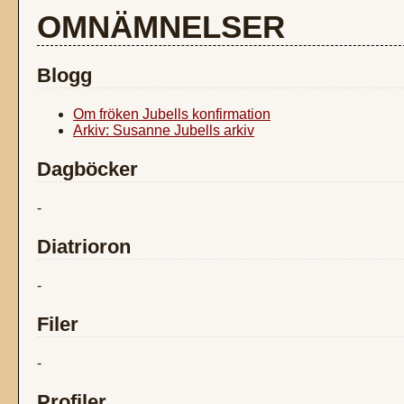
OMNÄMNELSER
Blogg
Om fröken Jubells konfirmation
Arkiv: Susanne Jubells arkiv
Dagböcker
-
Diatrioron
-
Filer
-
Profiler