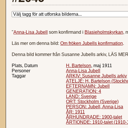
"
Anna-Lisa Jubell
som konfirmand i
Blasieholmskyrkan
, 
Läs mer om denna bild:
Om fröken Jubells konfirmation
.
Denna bild kommer från Susanne Jubells arkiv, LÄS ME
Plats, Datum
H. Bartelson
, maj 1911
Personer
Anna-Lisa Jubell
Taggar
ARKIV: Susanne Jubells arkiv
ATELJÉ: H. Bartelson (Stockh
EFTERNAMN: Jubell
GENERATION: 4
LAND: Sverige
ORT: Stockholm (Sverige)
PERSON: Jubell, Anna-Lisa
ÅR: 1911
ÅRHUNDRADE: 1900-talet
ÅRTIONDE: 1910-talet (1910-