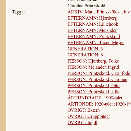
Caroline Printzsköld
Taggar
ARKIV: Marie Printzskölds arkiv
EFTERNAMN: Hjortberg
EFTERNAMN: Lilliehöök
EFTERNAMN: Melander
EFTERNAMN: Printzsköld
EFTERNAMN: Tuxen-Meyer
GENERATION: 5
GENERATION: 6
PERSON: Hjortberg, Folke
PERSON: Melander, Ingrid
PERSON: Printzsköld, Carl (född
PERSON: Printzsköld, Caroline
PERSON: Printzsköld, Otto
PERSON: Printzsköld, Ulla
ÅRHUNDRADE: 1900-talet
ÅRTIONDE: 1920-talet (1920-19
ÖVRIGT: Extern
ÖVRIGT: Gruppbilder
ÖVRIGT: Ingift