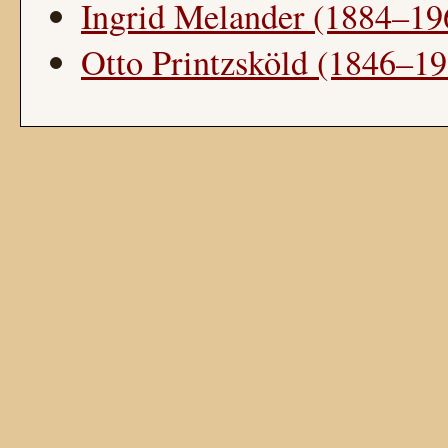
Ingrid Melander (1884–19
Otto Printzsköld (1846–19