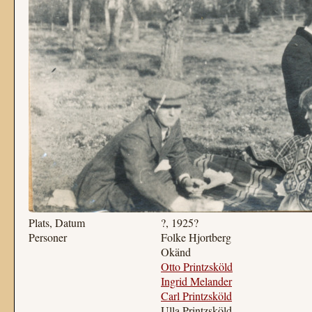
Plats, Datum
?, 1925?
Personer
Folke Hjortberg
Okänd
Otto Printzsköld
Ingrid Melander
Carl Printzsköld
Ulla Printzsköld