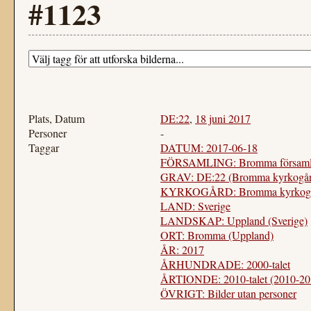
#1123
Plats, Datum
DE:22
,
18 juni 2017
Personer
-
Taggar
DATUM: 2017-06-18
FÖRSAMLING: Bromma församl
GRAV: DE:22 (Bromma kyrkogår
KYRKOGÅRD: Bromma kyrkogård
LAND: Sverige
LANDSKAP: Uppland (Sverige)
ORT: Bromma (Uppland)
ÅR: 2017
ÅRHUNDRADE: 2000-talet
ÅRTIONDE: 2010-talet (2010-20
ÖVRIGT: Bilder utan personer